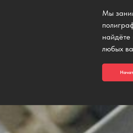
Мы зани
полиграф
найдёте 
любых ва
Нача