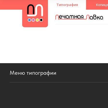
Типография
Копиц
Меню типографии